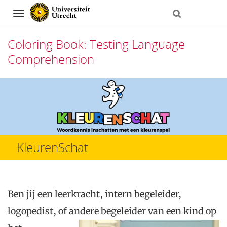
Navigation
Coloring Book: Testing Language
Comprehension
Direct
naar
het
inhoud
KleurenSchat
Ben jij een leerkracht, intern begeleider,
logopedist, of andere begeleider van een kind op